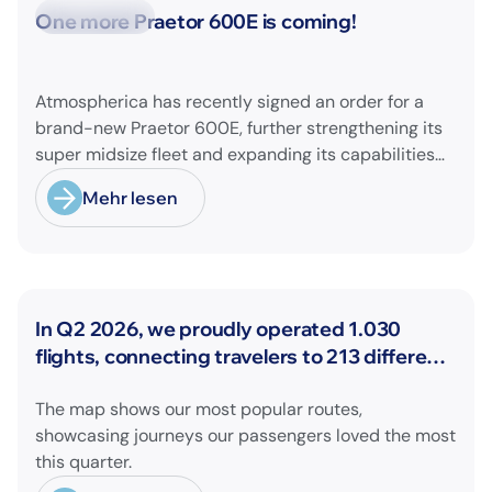
Neuigkeiten
One more Praetor 600E is coming!
Atmospherica has recently signed an order for a
brand-new Praetor 600E, further strengthening its
super midsize fleet and expanding its capabilities
on longer-range missions!
Mehr lesen
Neuigkeiten
In Q2 2026, we proudly operated 1.030
flights, connecting travelers to 213 different
airports across Europe and beyond.
The map shows our most popular routes,
showcasing journeys our passengers loved the most
this quarter.