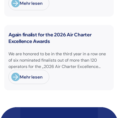
Mehr lesen
Neuigkeiten
Again finalist for the 2026 Air Charter
Excellence Awards
We are honored to be in the third year in a row one
of six nominated finalists out of more than 120
operators for the „2026 Air Charter Excellence
Awards“ in the category „Executive Passenger
Mehr lesen
Charter Operator of the Year (18 seats or less)“!
@theaircharterassociation