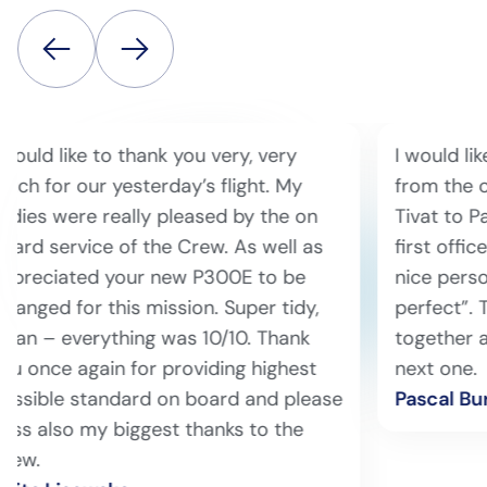
I would like to share with you feedback
Dne 
from the client for yesterday’s flight
a naš
Tivat to Palma. “Amazing Captain and
do Pr
first officer highly recommended very
spole
nice persons, super airplane just
v min
perfect”. Thank you for the great flight
z ono
together and we look forward to the
stopu
next one.
o ces
Pascal Burkhalter
info
posá
a Vít