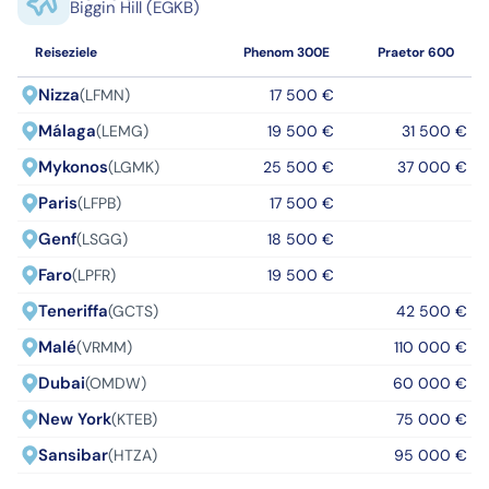
Biggin Hill (EGKB)
Reiseziele
Phenom 300E
Praetor 600
Nizza
(LFMN)
17 500 €
Málaga
(LEMG)
19 500 €
31 500 €
Mykonos
(LGMK)
25 500 €
37 000 €
Paris
(LFPB)
17 500 €
Genf
(LSGG)
18 500 €
Faro
(LPFR)
19 500 €
Teneriffa
(GCTS)
42 500 €
Malé
(VRMM)
110 000 €
Dubai
(OMDW)
60 000 €
New York
(KTEB)
75 000 €
Sansibar
(HTZA)
95 000 €