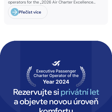
operators for the „2026 Air Charter Excellence
Awards“ in the category „Executive Passenger
Přečíst více
Charter Operator of the Year (18 seats or less)“!
@theaircharterassociation
Rezervujte si
privátní let
a objevte novou úroveň
komfortu