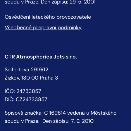
soudu v Praze. Den zápisu: 29. 5. 2001
Osvědčení leteckého provozovatele
Všeobecné přepravní podmínky
CTR Atmospherica Jets s.r.o.
Seifertova 2919/12
Žižkov, 130 00 Praha 3
IČO: 24733857
DIČ: CZ24733857
Spisová značka: C 169814 vedená u Městského
soudu v Praze. Den zápisu: 7. 9. 2010