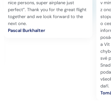
nice persons, super airplane just
v min
perfect”. Thank you for the great flight
z ono
together and we look forward to the
stopu
next one.
o ces
Pascal Burkhalter
info
posá
a Vít
chybě
své 
Snad 
podař
všeo
daří.
Tomá