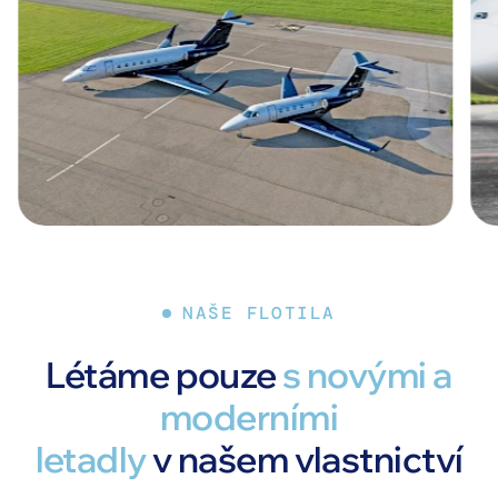
NAŠE FLOTILA
Létáme pouze
s novými a
moderními
letadly
v našem vlastnictví