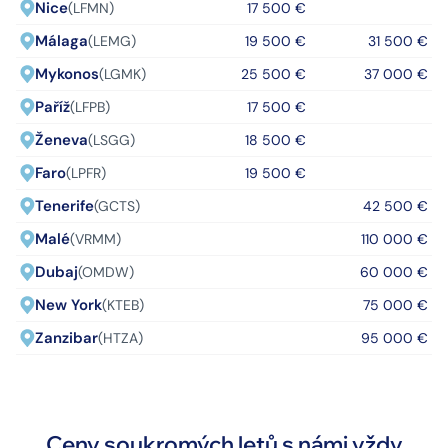
Nice
(LFMN)
17 500 €
Málaga
(LEMG)
19 500 €
31 500 €
Mykonos
(LGMK)
25 500 €
37 000 €
Paříž
(LFPB)
17 500 €
Ženeva
(LSGG)
18 500 €
Faro
(LPFR)
19 500 €
Tenerife
(GCTS)
42 500 €
Malé
(VRMM)
110 000 €
Dubaj
(OMDW)
60 000 €
New York
(KTEB)
75 000 €
Zanzibar
(HTZA)
95 000 €
Ceny soukromých letů s námi vždy