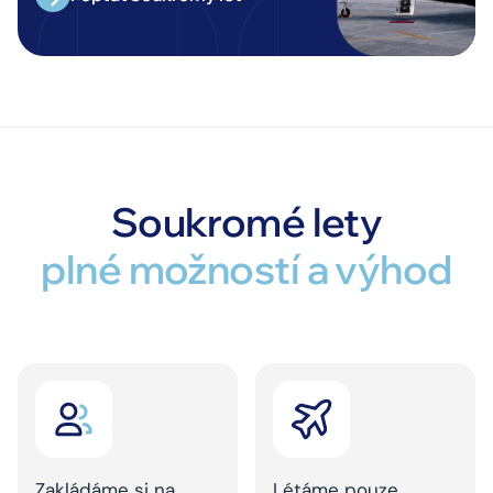
Soukromé lety
plné možností a výhod
Zakládáme si na
Létáme pouze