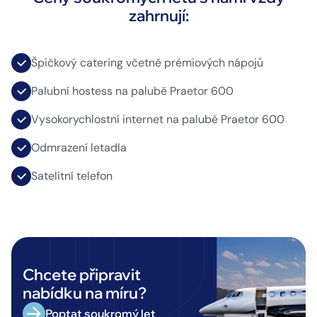
zahrnují:
Špičkový catering včetně prémiových nápojů
Palubní hostess na palubě Praetor 600
Vysokorychlostní internet na palubě Praetor 600
Odmrazení letadla
Satelitní telefon
Chcete připravit
nabídku na míru?
Poptat soukromý let