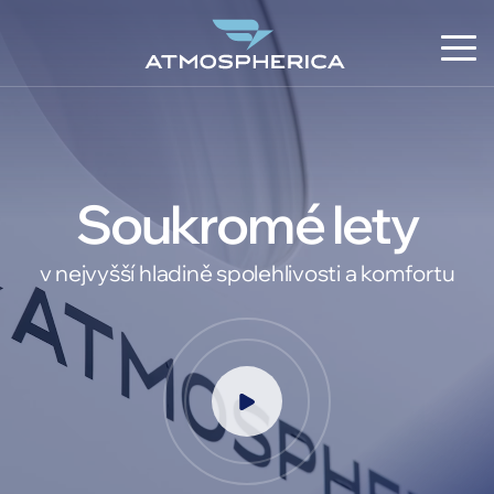
Soukromé lety
v nejvyšší hladině spolehlivosti a komfortu
CS