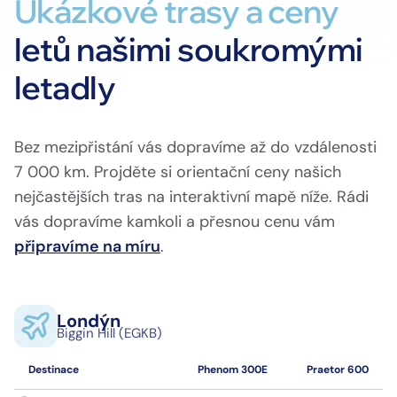
Ukázkové trasy a ceny
letů našimi soukromými
letadly
Bez mezipřistání vás dopravíme až do vzdálenosti
7 000 km. Projděte si orientační ceny našich
nejčastějších tras na interaktivní mapě níže. Rádi
vás dopravíme kamkoli a přesnou cenu vám
připravíme na míru
Londýn
.
Biggin Hill (EGKB)
Londýn
Biggin Hill (EGKB)
Destinace
Phenom 300E
Praetor 600