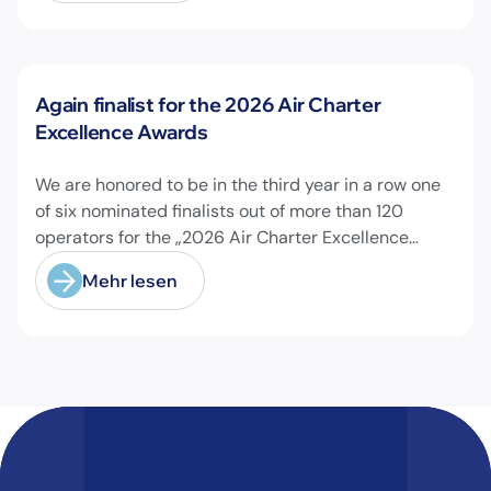
Neuigkeiten
Again finalist for the 2026 Air Charter
Excellence Awards
We are honored to be in the third year in a row one
of six nominated finalists out of more than 120
operators for the „2026 Air Charter Excellence
Awards“ in the category „Executive Passenger
Mehr lesen
Charter Operator of the Year (18 seats or less)“!
@theaircharterassociation