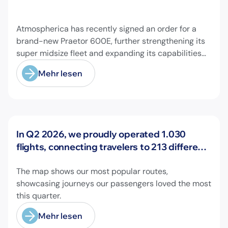
Atmospherica has recently signed an order for a
brand-new Praetor 600E, further strengthening its
super midsize fleet and expanding its capabilities
on longer-range missions!
Mehr lesen
Neuigkeiten
In Q2 2026, we proudly operated 1.030
flights, connecting travelers to 213 different
airports across Europe and beyond.
The map shows our most popular routes,
showcasing journeys our passengers loved the most
this quarter.
Mehr lesen