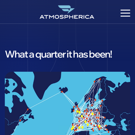
What a quarter it has been!
DE