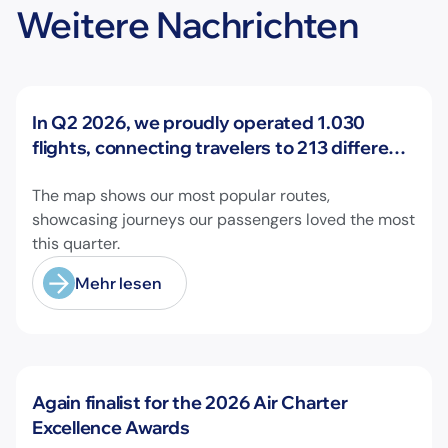
Weitere Nachrichten
Neuigkeiten
In Q2 2026, we proudly operated 1.030
flights, connecting travelers to 213 different
airports across Europe and beyond.
The map shows our most popular routes,
showcasing journeys our passengers loved the most
this quarter.
Mehr lesen
Neuigkeiten
Again finalist for the 2026 Air Charter
Excellence Awards