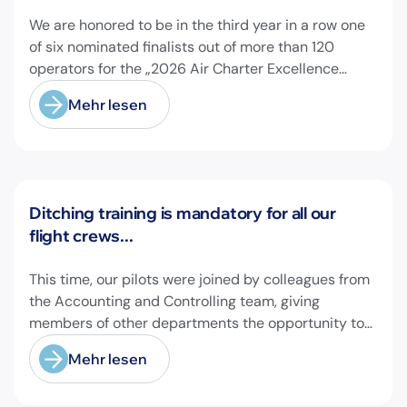
We are honored to be in the third year in a row one
of six nominated finalists out of more than 120
operators for the „2026 Air Charter Excellence
Awards“ in the category „Executive Passenger
Mehr lesen
Charter Operator of the Year (18 seats or less)“!
@theaircharterassociation
Neuigkeiten
Ditching training is mandatory for all our
flight crews...
This time, our pilots were joined by colleagues from
the Accounting and Controlling team, giving
members of other departments the opportunity to
experience pilot's and air hostess training firsthand
Mehr lesen
and learn essential safety procedures.