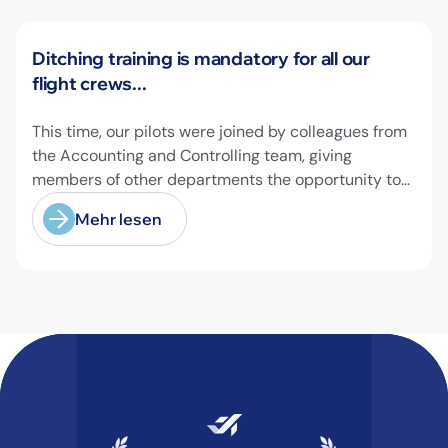
Neuigkeiten
Ditching training is mandatory for all our
flight crews...
This time, our pilots were joined by colleagues from
the Accounting and Controlling team, giving
members of other departments the opportunity to
experience pilot's and air hostess training firsthand
Mehr lesen
and learn essential safety procedures.