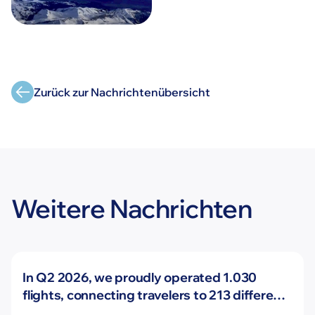
Zurück zur Nachrichtenübersicht
Weitere Nachrichten
Neuigkeiten
In Q2 2026, we proudly operated 1.030
flights, connecting travelers to 213 different
airports across Europe and beyond.