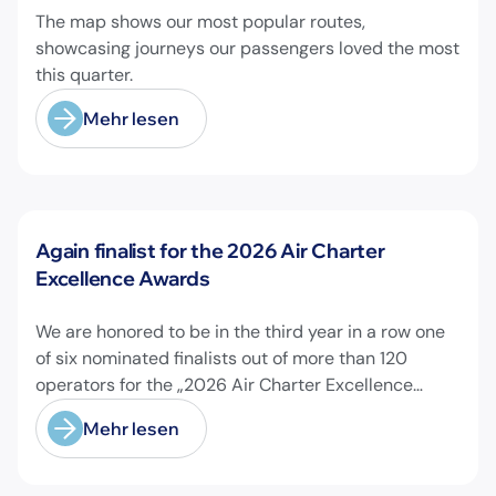
The map shows our most popular routes,
showcasing journeys our passengers loved the most
this quarter.
Mehr lesen
Neuigkeiten
Again finalist for the 2026 Air Charter
Excellence Awards
We are honored to be in the third year in a row one
of six nominated finalists out of more than 120
operators for the „2026 Air Charter Excellence
Awards“ in the category „Executive Passenger
Mehr lesen
Charter Operator of the Year (18 seats or less)“!
@theaircharterassociation