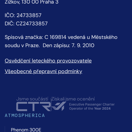
Žižkov, 130 00 Praha 3
IČO: 24733857
DIČ: CZ24733857
Spisová značka: C 169814 vedená u Městského
soudu v Praze. Den zápisu: 7. 9. 2010
Osvědčení leteckého provozovatele
Všeobecné přepravní podmínky
Jsme součástí
Získali jsme ocenění
ATMOSPHERICA
Phenom 300E