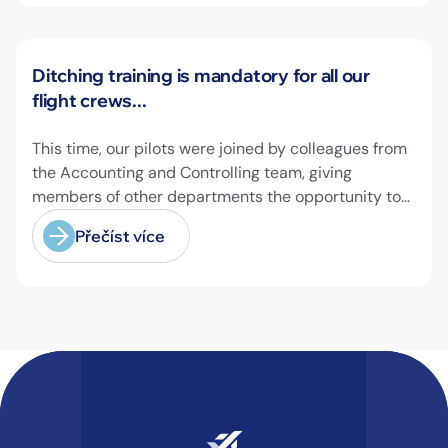
Novinky
Ditching training is mandatory for all our
flight crews...
This time, our pilots were joined by colleagues from
the Accounting and Controlling team, giving
members of other departments the opportunity to
experience pilot's and air hostess training firsthand
Přečíst více
and learn essential safety procedures.