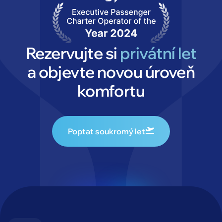
Rezervujte si
privátní let
a objevte novou úroveň
komfortu
Poptat soukromý let