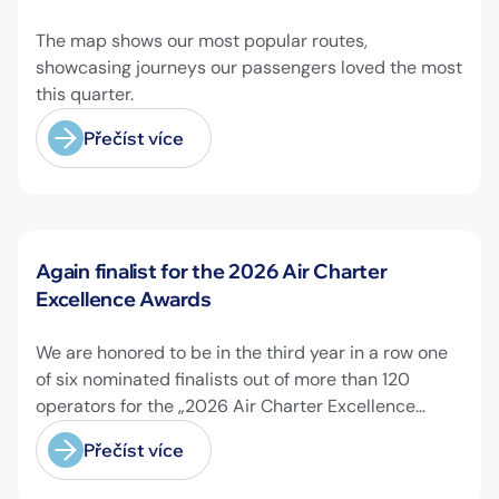
airports across Europe and beyond.
The map shows our most popular routes,
showcasing journeys our passengers loved the most
this quarter.
Přečíst více
Novinky
Again finalist for the 2026 Air Charter
Excellence Awards
We are honored to be in the third year in a row one
of six nominated finalists out of more than 120
operators for the „2026 Air Charter Excellence
Awards“ in the category „Executive Passenger
Přečíst více
Charter Operator of the Year (18 seats or less)“!
@theaircharterassociation