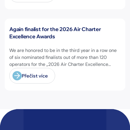
Novinky
Again finalist for the 2026 Air Charter
Excellence Awards
We are honored to be in the third year in a row one
of six nominated finalists out of more than 120
operators for the „2026 Air Charter Excellence
Awards“ in the category „Executive Passenger
Přečíst více
Charter Operator of the Year (18 seats or less)“!
@theaircharterassociation