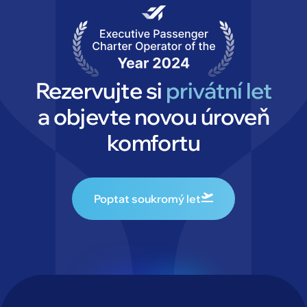
Rezervujte si
privátní let
a objevte novou úroveň
komfortu
Poptat soukromý let