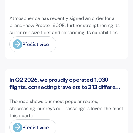
Atmospherica has recently signed an order for a
brand-new Praetor 600E, further strengthening its
super midsize fleet and expanding its capabilities
on longer-range missions!
Přečíst více
Novinky
In Q2 2026, we proudly operated 1.030
flights, connecting travelers to 213 different
airports across Europe and beyond.
The map shows our most popular routes,
showcasing journeys our passengers loved the most
this quarter.
Přečíst více