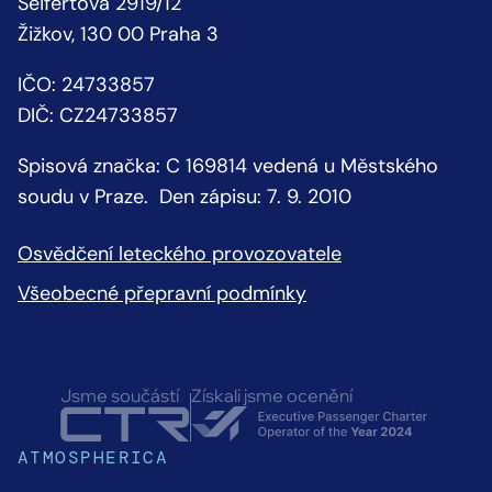
Seifertova 2919/12
Žižkov, 130 00 Praha 3
IČO: 24733857
DIČ: CZ24733857
Spisová značka: C 169814 vedená u Městského
soudu v Praze. Den zápisu: 7. 9. 2010
Osvědčení leteckého provozovatele
Všeobecné přepravní podmínky
Jsme součástí
Získali jsme ocenění
ATMOSPHERICA