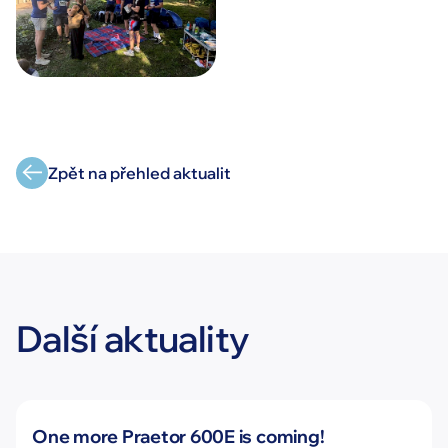
Zpět na přehled aktualit
Další aktuality
Novinky
One more Praetor 600E is coming!